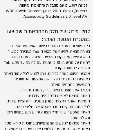
לאנשים עם מוגבלות. האתר הותאם לתקנות שוויון
זכויות לאנשים עם מוגבלות (התאמות נגישות
לשירות), תשע"ג-2013 ולתקן W3C's Web Content
Accessibility Guidelines 2.0, level AA.
להלן פירוט של חלק מההתאמות שבוצעו
במסגרת הנגשת האתר:
כל הפעולות באתר ניתנות לביצוע באמצעות מקלדת
בצורה הבאה: לחיצה על מקש ה-Tab מעבירה לקישור
הבא ולחיצה על מקש ה-Enter מפעילה את הקישור.
לחיצה על מקש Shift בו זמנית עם לחיצה על מקש Tab
מעבירה לקישור הקודם.
אמצעי הניווט באתר ברורים. ניתן להגיע לכל עמוד באתר
באמצעות התפריט העליון או באמצעות הקישורים
המופיעים בתחתית האתר.
תכני האתר מוצגים באופן ברור, מסודר והיררכי.
האתר מותאם לצפייה בדפדפנים עדכניים.
התאמת האתר לתצוגה במגוון מסכים ורזולוציות שונות.
לכל התמונות קיים הסבר טקסטואלי חליפי (alt).
האתר מאפשר שינוי גודל תצוגה ע"י שימוש במקש Ctrl
וגלגלת העכבר.
האתר מותאם לגולשים המשתמשים בתוכנות קוראי מסך.
באתר אינטרנט זה ניתן לגלוש בצורה מיטבית באמצעות