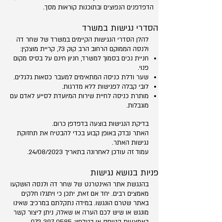
הדפדפנים הנפוצים ובתוכנות קוראות מסך.
הסדרי נגישות במשרד
להלן הסדרי הנגישות הקיימים במשרד של שחר דה
ולנסה הממוקם הרחוב הרב קוק 73, קריית מוצקין:
חניית נכים בסמוך למשרד, חניון חינם על בסיס מקום
פנוי.
שער ודלת כניסה המתאימים למעבר כסאות גלגלים.
לובי קבלה לפגישות ללא מדרגות.
מותרת כניסה לחיית שירות המיועדת לסייע לאדם עם
מוגבלות.
בדיקת הנגישות בוצעה בדפדפן כרום.
האתר נבדק באופן קבוע בכדי להבטיח את תחזוקת
נגישות האתר.
עמוד זה עודכן לאחרונה בתאריך 24/08/2023.
פניות בנושא נגישות
בהנגשת אתר האינטרנט של שחר דה ולנסה הושקעו
מאמצים רבים. יחד אם זאת, יתכן כי ויתגלו חלקים
באתר שטרם הונגשו. במידה נתקלתם במרכיב שאינו
מונגש או שיש לכם הערה או שאלה, ניתן ליצור קשר