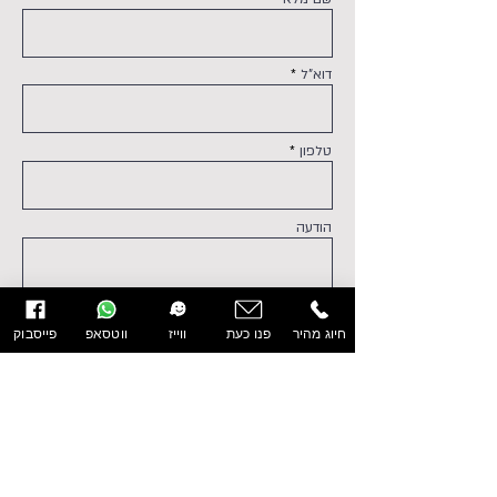
דוא"ל
טלפון
הודעה
חיוג מהיר
פנו כעת
ווייז
ווטסאפ
פייסבוק
מאשר/ת את
מדיניות הפרטיות ותנאי השימוש
שלח/י
עמוד הבית
אודות
דרושים