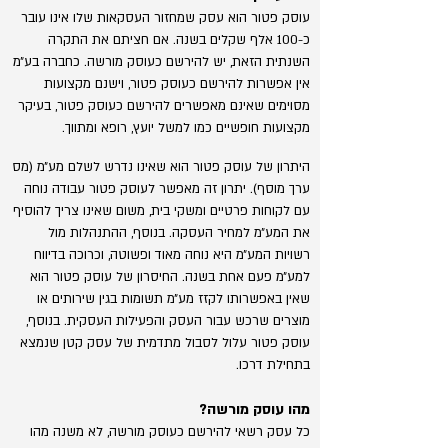
עוסק פטור הוא עסק שמחזור העסקאות שלו אינו עובר
כ-100 אלף שקלים בשנה. אם חציתם את התקרה
השנתית הזאת, יש להירשם כעוסק מורשה. כחברה בע״מ
אין אפשרות להירשם כעוסק פטור, וישנם מקצועות
מסוימים שאינם מאפשרים להירשם כעוסק פטור, בעיקר
מקצועות חופשיים כמו למשל יועץ, רופא ומתווך.
היתרון של עוסק פטור הוא שאינו נדרש לשלם מע״מ (מס
ערך מוסף). יתרון זה מאפשר לעוסק פטור עבודה נוחה
עם לקוחות פרטיים ומשקי בית, משום שאינו צריך להוסיף
את המע״מ למחיר העסקה. בנוסף, ההתנהלות מול
רשויות המע״מ היא נוחה מאוד ופשוטה, וכרוכה בדיווח
למע״מ פעם אחת בשנה. החיסרון של עוסק פטור הוא
שאין באפשרותו לקזז מע״מ תשומות בגין שירותים או
מוצרים שרכש עבור העסק והפעילות העסקית. בנוסף,
עוסק פטור עלול לסבול מתדמית של עסק קטן שנמצא
בתחילת דרכו.
מהו עוסק מורשה?
כל עסק רשאי להירשם כעוסק מורשה, לא משנה מהו