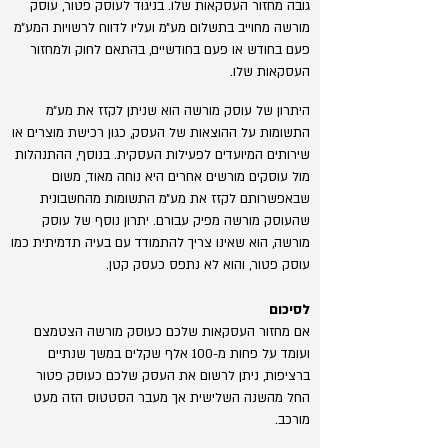
גובה מחזור העסקאות שלו. בניגוד לעוסק פטור, עוסק
מורשה מחוייב בתשלום מע״מ ועליו לדווח לרשויות המע״מ
פעם בחודש או פעם בחודשיים, בהתאם לחוק ולמחזור
העסקאות שלו.
היתרון של עוסק מורשה הוא שניתן לקזז את מע״מ
התשומות על ההוצאות של העסק, כגון רכישת מוצרים או
שירותים המיועדים לפעילות העסקית. בנוסף, ההתנהלות
מול עוסקים מורשים אחרים היא נוחה מאוד, משום
שבאפשרותם לקזז את מע״מ התשומות מהחשבונית
שהעוסק מורשה מפיק עבורם. יתרון נוסף של עוסק
מורשה, הוא שאינו צריך להתמודד עם בעיה תדמיתית כמו
עוסק פטור, והוא לא נתפס כעסק קטן.
לסיכום
אם מחזור העסקאות שלכם כעוסק מורשה הצטמצם
ועומד על פחות מ-100 אלף שקלים במשך שנתיים
ברציפות, ניתן לרשום את העסק שלכם כעוסק פטור
החל מהשנה השלישית אך מעבר הסטטוס הזה מעט
מורכב.